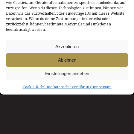
wie Cookies, um Geräteinformationen zu speichern und/oder darauf
zuzugreifen. Wenn du diesen Technologien zustimmst, können wir
Daten wie das Surfverhalten oder eindeutige IDs auf dieser Website
verarbeiten. Wenn du deine Zustimmung nicht erteilst oder
DATENSCHUTZERKLÄRUNG
AGB
zurückziehst, können bestimmte Merkmale und Funktionen
beeinträchtigt werden.
IMPRESSUM
LOGIN
COOKIE-RICHTLINIE
KONTAKT
Akzeptieren
NACH OBEN
Ablehnen
Einstellungen ansehen
INNszenierung
Cookie-Richtlinie
Datenschutzerklärung
Impressum
Theater in & um Rosenheim
Ein Herzliches Dankeschön!
INNszenierung wird unterstützt von der Stadt Rosenheim
/