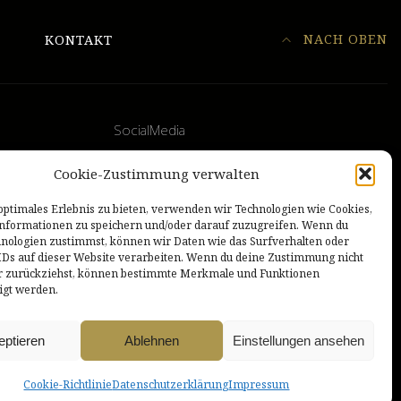
NACH OBEN
KONTAKT
SocialMedia
n der Stadt
Instagram
Cookie-Zustimmung verwalten
YouTube
optimales Erlebnis zu bieten, verwenden wir Technologien wie Cookies,
Facebook
nformationen zu speichern und/oder darauf zuzugreifen. Wenn du
hnologien zustimmst, können wir Daten wie das Surfverhalten oder
IDs auf dieser Website verarbeiten. Wenn du deine Zustimmung nicht
der zurückziehst, können bestimmte Merkmale und Funktionen
igt werden.
eptieren
Ablehnen
Einstellungen ansehen
Cookie-Richtlinie
Datenschutzerklärung
Impressum