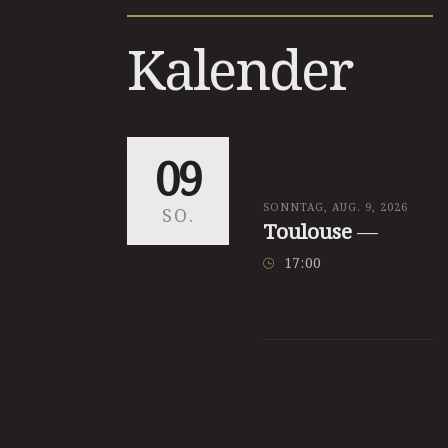
Kalender
09
SONNTAG, AUG. 9, 2026
SO.
Toulouse
—
17
:
00