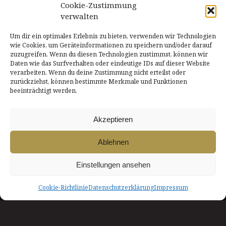
Cookie-Zustimmung
verwalten
Um dir ein optimales Erlebnis zu bieten, verwenden wir Technologien
wie Cookies, um Geräteinformationen zu speichern und/oder darauf
zuzugreifen. Wenn du diesen Technologien zustimmst, können wir
Daten wie das Surfverhalten oder eindeutige IDs auf dieser Website
verarbeiten. Wenn du deine Zustimmung nicht erteilst oder
DATENSCHUTZERKLÄRUNG
AGB
zurückziehst, können bestimmte Merkmale und Funktionen
beeinträchtigt werden.
IMPRESSUM
LOGIN
COOKIE-RICHTLINIE
KONTAKT
Akzeptieren
Ablehnen
NACH OBEN
Einstellungen ansehen
INNszenierung
Cookie-Richtlinie
Datenschutzerklärung
Impressum
Theater in & um Rosenheim
Ein Herzliches Dankeschön!