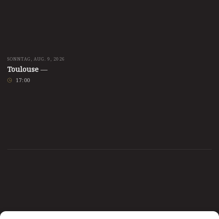
SONNTAG, AUG. 9, 2026
Toulouse
—
17
:
00