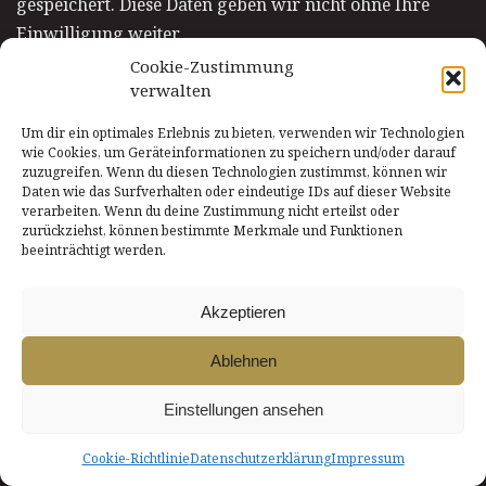
gespeichert. Diese Daten geben wir nicht ohne Ihre
Einwilligung weiter.
Cookie-Zustimmung
verwalten
Die Verarbeitung dieser Daten erfolgt auf Grundlage
von Art. 6 Abs. 1 lit. b DSGVO, sofern Ihre Anfrage mit
Um dir ein optimales Erlebnis zu bieten, verwenden wir Technologien
der Erfüllung eines Vertrags zusammenhängt oder zur
wie Cookies, um Geräteinformationen zu speichern und/oder darauf
zuzugreifen. Wenn du diesen Technologien zustimmst, können wir
Durchführung vorvertraglicher Maßnahmen
Daten wie das Surfverhalten oder eindeutige IDs auf dieser Website
erforderlich ist. In allen übrigen Fällen beruht die
verarbeiten. Wenn du deine Zustimmung nicht erteilst oder
zurückziehst, können bestimmte Merkmale und Funktionen
Verarbeitung auf unserem berechtigten Interesse an
beeinträchtigt werden.
der effektiven Bearbeitung der an uns gerichteten
Anfragen (Art. 6 Abs. 1 lit. f DSGVO) oder auf Ihrer
Akzeptieren
Einwilligung (Art. 6 Abs. 1 lit. a DSGVO) sofern diese
abgefragt wurde; die Einwilligung ist jederzeit
Ablehnen
widerrufbar.
Einstellungen ansehen
Die von Ihnen im Kontaktformular eingegebenen Daten
Cookie-Richtlinie
Datenschutzerklärung
Impressum
verbleiben bei uns, bis Sie uns zur Löschung