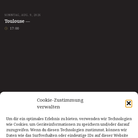
SONNTAG, AUG. 9, 2026
Toulouse
—
17
:
00
Cookie-Zustimmung
verwalten
Um dir ein optimales Erlebnis zu bieten, verwenden wir Technologien
wie Cookies, um Geräteinformationen zu speichern und/oder darauf
zuzugreifen. Wenn du diesen Technologien zustimmst, können wir
Daten wie das Surfverhalten oder eindeutige IDs auf dieser Website