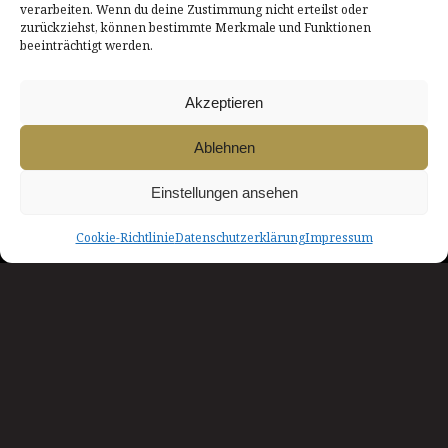
verarbeiten. Wenn du deine Zustimmung nicht erteilst oder
zurückziehst, können bestimmte Merkmale und Funktionen
beeinträchtigt werden.
Akzeptieren
Ablehnen
Einstellungen ansehen
DATENSCHUTZERKLÄRUNG
AGB
Cookie-Richtlinie
Datenschutzerklärung
Impressum
IMPRESSUM
LOGIN
COOKIE-RICHTLINIE
KONTAKT
NACH OBEN
INNszenierung