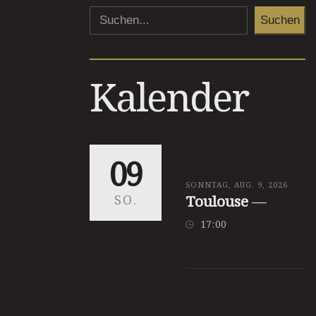
Suchen
Kalender
09
SONNTAG, AUG. 9, 2026
SO.
Toulouse
—
17
:
00