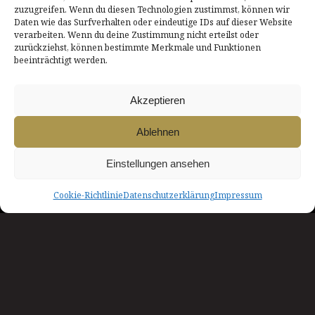
zuzugreifen. Wenn du diesen Technologien zustimmst, können wir
Daten wie das Surfverhalten oder eindeutige IDs auf dieser Website
verarbeiten. Wenn du deine Zustimmung nicht erteilst oder
zurückziehst, können bestimmte Merkmale und Funktionen
beeinträchtigt werden.
DATENSCHUTZERKLÄRUNG
AGB
Akzeptieren
IMPRESSUM
LOGIN
Ablehnen
COOKIE-RICHTLINIE
KONTAKT
Einstellungen ansehen
NACH OBEN
Cookie-Richtlinie
Datenschutzerklärung
Impressum
INNszenierung
Theater in & um Rosenheim
Ein Herzliches Dankeschön!
INNszenierung wird unterstützt von der Stadt Rosenheim