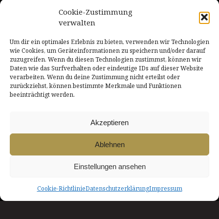
COOKIE-RICHTLINIE
KONTAKT
Cookie-Zustimmung
verwalten
NACH OBEN
Um dir ein optimales Erlebnis zu bieten, verwenden wir Technologien
wie Cookies, um Geräteinformationen zu speichern und/oder darauf
zuzugreifen. Wenn du diesen Technologien zustimmst, können wir
Daten wie das Surfverhalten oder eindeutige IDs auf dieser Website
INNszenierung
verarbeiten. Wenn du deine Zustimmung nicht erteilst oder
zurückziehst, können bestimmte Merkmale und Funktionen
Theater in & um Rosenheim
beeinträchtigt werden.
Ein Herzliches Dankeschön!
Akzeptieren
INNszenierung wird unterstützt von der Stadt Rosenheim
Ablehnen
/
Einstellungen ansehen
SocialMedia
Instagram
Cookie-Richtlinie
Datenschutzerklärung
Impressum
YouTube
Facebook