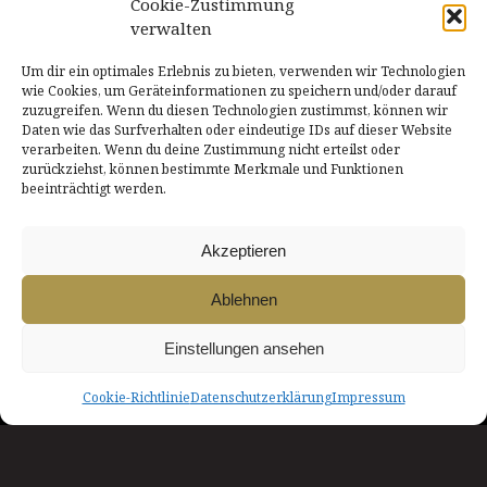
Cookie-Zustimmung
verwalten
Um dir ein optimales Erlebnis zu bieten, verwenden wir Technologien
INNszenierung
wie Cookies, um Geräteinformationen zu speichern und/oder darauf
zuzugreifen. Wenn du diesen Technologien zustimmst, können wir
Theater in & um Rosenheim
Daten wie das Surfverhalten oder eindeutige IDs auf dieser Website
verarbeiten. Wenn du deine Zustimmung nicht erteilst oder
zurückziehst, können bestimmte Merkmale und Funktionen
Ein Herzliches Dankeschön!
beeinträchtigt werden.
INNszenierung wird unterstützt von der Stadt Rosenheim
/
Akzeptieren
SocialMedia
Ablehnen
Instagram
Einstellungen ansehen
YouTube
Facebook
Cookie-Richtlinie
Datenschutzerklärung
Impressum
Copyright © 2025 INNszenierung. Alle Rechte