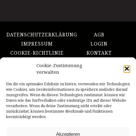
DATENSCHUTZERKLÄRUNG
AGB
IMPRESSUM
LOGIN
COOKIE-RICHTLINIE
KONTAKT
Cookie-Zustimmung
NACH OBEN
verwalten
Um dir ein optimales Erlebnis zu bieten, verwenden wir Technologien
wie Cookies, um Geräteinformationen zu speichern und/oder darauf
zuzugreifen. Wenn du diesen Technologien zustimmst, können wir
INNszenierung
Daten wie das Surfverhalten oder eindeutige IDs auf dieser Website
Theater in & um Rosenheim
verarbeiten. Wenn du deine Zustimmung nicht erteilst oder
zurückziehst, können bestimmte Merkmale und Funktionen
beeinträchtigt werden.
Ein Herzliches Dankeschön!
INNszenierung wird unterstützt von der Stadt Rosenheim
Akzeptieren