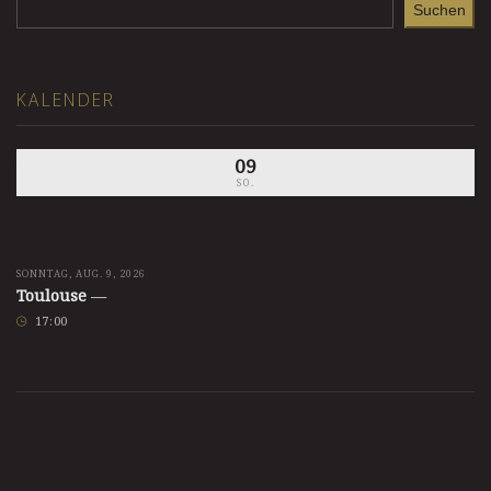
Suchen
KALENDER
09
SO.
SONNTAG, AUG. 9, 2026
Toulouse
—
17
:
00