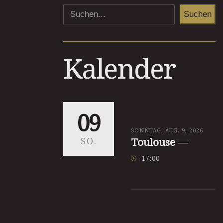
Suchen
Kalender
09
SONNTAG, AUG. 9, 2026
SO.
Toulouse
—
17
:
00