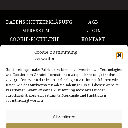
DATENSCHUTZERKLÄRUNG
AGB
IMPRESSUM
LOGIN
COOKIE-RICHTLINIE
KONTAKT
Cookie-Zustimmung
NACH OBEN
verwalten
Um dir ein optimales Erlebnis zu bieten, verwenden wir Technologien
wie Cookies, um Geräteinformationen zu speichern und/oder darauf
INNszenierung
zuzugreifen. Wenn du diesen Technologien zustimmst, können wir
Daten wie das Surfverhalten oder eindeutige IDs auf dieser Website
Theater in & um Rosenheim
verarbeiten. Wenn du deine Zustimmung nicht erteilst oder
zurückziehst, können bestimmte Merkmale und Funktionen
beeinträchtigt werden.
Ein Herzliches Dankeschön!
INNszenierung wird unterstützt von der Stadt Rosenheim
Akzeptieren
/