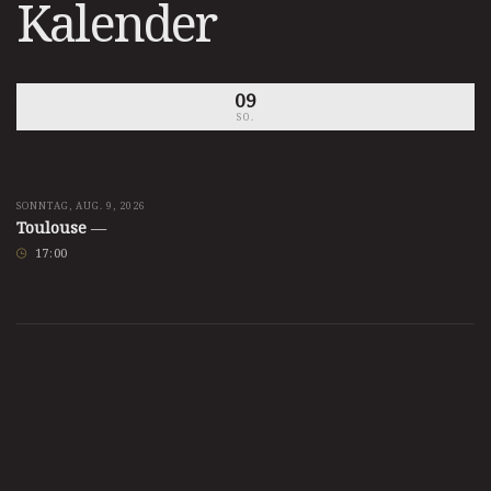
Kalender
09
SO.
SONNTAG, AUG. 9, 2026
Toulouse
—
17
:
00